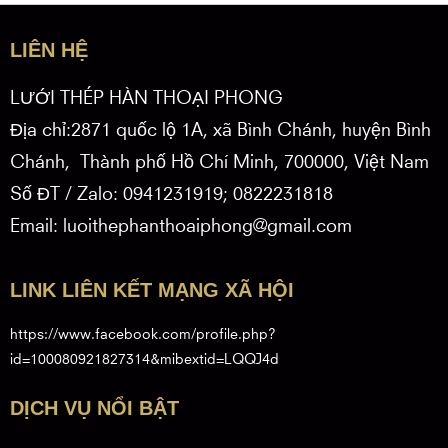
LIÊN HỆ
LƯỚI THÉP HÀN THOẠI PHONG
Địa chỉ:2871 quốc lộ 1A, xã Bình Chánh, huyện Bình
Chánh, Thành phố Hồ Chí Minh, 700000, Việt Nam
Số ĐT / Zalo: 0941231919; 0822231818
Email: luoithephanthoaiphong@gmail.com
LINK LIÊN KẾT MẠNG XÃ HỘI
https://www.facebook.com/profile.php?
id=100080921827314&mibextid=LQQJ4d
DỊCH VỤ NỔI BẬT